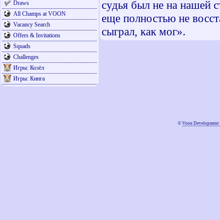
судья был не на нашей с
Draws
All Champs at VOON
еще полностью не восста
Vacancy Search
сыграл, как мог».
Offers & Invitations
Squads
Challenges
Игры: Козёл
Игры: Кинга
©
Voon Development