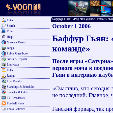
Баффур Гьян: «Рад, что удалось помочь своей
Enter
October 1 2006
Search
Rules
Баффур Гьян: «
Help
Message Board
команде»
Blogs
Public Guestbook
News & Reports
После игры «Сатурна»
Interviews
первого мяча в поеди
Polls
Гьян в интервью клуб
Rating
Live Results
Standings & Schedules
«Счастлив, что сегодня 
Statistics & Odds
не последний. Главное, 
TV Broadcasts
Football News
Ганский форвард так пр
Photo Galleries