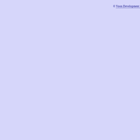
©
Voon Development