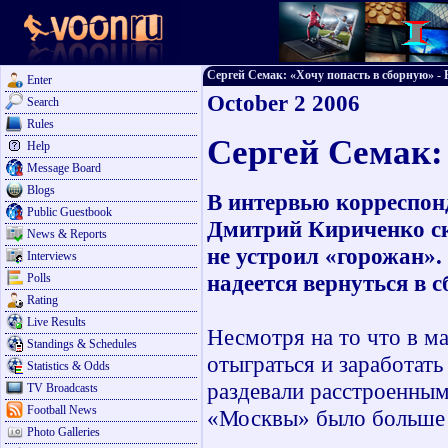
Сергей Семак: «Хочу попасть в сборную» - Fa
Enter
October 2 2006
Search
Rules
Сергей Семак:
Help
Message Board
Blogs
В интервью корреспо
Public Guestbook
Дмитрий Кириченко ска
News & Reports
не устроил «горожан». 
Interviews
надеется вернуться в 
Polls
Rating
Live Results
Несмотря на то что в м
Standings & Schedules
отыграться и заработат
Statistics & Odds
раздевали расстроенным
TV Broadcasts
Football News
«Москвы» было больше 
Photo Galleries