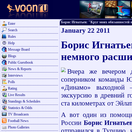
Борис Игнатьев: "Круг моих обязанностей н
Enter
January 22 2011
Search
Rules
Борис Игнатье
Help
Message Board
немного расш
Blogs
Public Guestbook
News & Reports
Вчера же вечером 
Interviews
соперником команды Ю
Polls
«Динамо» выходной –
Rating
экскурсию в древний г
Live Results
Standings & Schedules
ста километрах от Эйлат
Statistics & Odds
А вот один из помощ
TV Broadcasts
Football News
России
Борис Игнатье
Photo Galleries
отправился в Турцию, 