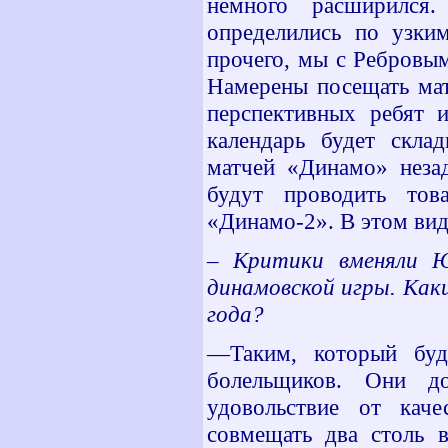
немного расширился
определились по узким
прочего, мы с Ребровы
Намерены посещать мат
перспективных ребят 
календарь будет скла
матчей «Динамо» неза
будут проводить то
«Динамо-2». В этом ви
– Критики вменяли Ю
динамовской игры. Как
года?
—Таким, который буде
болельщиков. Они д
удовольствие от кач
совмещать два столь 