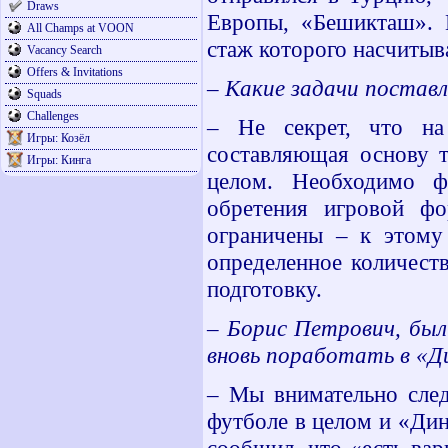
Draws
Европы, «Бешикташ». Н
All Champs at VOON
стаж которого насчитыва
Vacancy Search
Offers & Invitations
– Какие задачи поставл
Squads
Challenges
– Не секрет, что на
Игры: Козёл
составляющая основу т
Игры: Кинга
целом. Необходимо ф
обретения игровой ф
ограничены – к этому
определенное количест
подготовку.
– Борис Петрович, были
вновь поработать в «
– Мы внимательно след
футболе в целом и «Ди