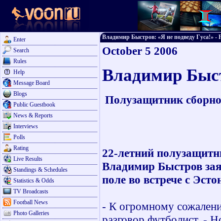
Владимир Быстров: «Я не подведу Гуса!» - Fa
Enter
October 5 2006
Search
Rules
Владимир Быст
Help
Message Board
Blogs
Полузащитник сборной
Public Guestbook
News & Reports
Interviews
Polls
Rating
22-летний полузащитн
Live Results
Владимир Быстров зая
Standings & Schedules
поле во встрече с Эсто
Statistics & Odds
TV Broadcasts
Football News
- К огромному сожалени
Photo Galleries
разговор футболист. - Н