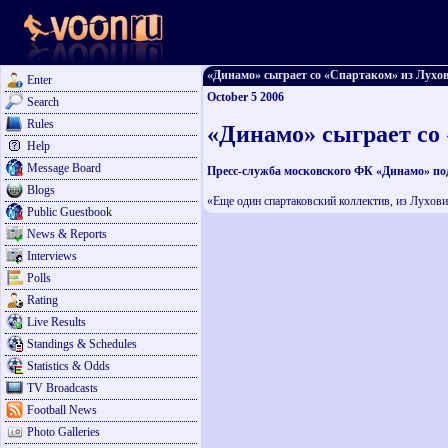
«Динамо» сыграет со «Спартаком» из Луховиц
Enter
October 5 2006
Search
Rules
«Динамо» сыграет со
Help
Message Board
Пресс-служба московского ФК «Динамо» под
Blogs
«Еще один спартаковский коллектив, из Луховиц
Public Guestbook
News & Reports
Interviews
Polls
Rating
Live Results
Standings & Schedules
Statistics & Odds
TV Broadcasts
Football News
Photo Galleries