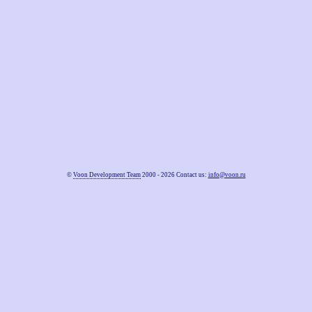
©
Voon Development Team
2000 - 2026 Contact us:
info@voon.ru