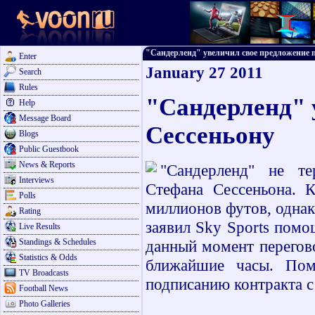
"Сандерленд" увеличил свое предложение по 
Enter
January 27 2011
Search
Rules
"Сандерленд" 
Help
Message Board
Сессеньону
Blogs
Public Guestbook
News & Reports
"Сандерленд" не т
Interviews
Стефана Сессеньона. 
Polls
миллионов футов, однак
Rating
заявил Sky Sports помо
Live Results
Standings & Schedules
данный момент перегово
Statistics & Odds
ближайшие часы. Поми
TV Broadcasts
подписанию контракта с
Football News
Photo Galleries