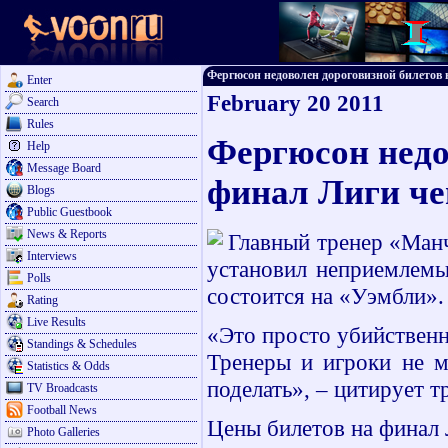
Фергюсон недоволен дороговизной билетов н
Enter
February 20 2011
Search
Rules
Фергюсон недо
Help
Message Board
финал Лиги ч
Blogs
Public Guestbook
News & Reports
Главный тренер «Ман
Interviews
установил неприемлемы
Polls
состоится на «Уэмбли».
Rating
Live Results
«Это просто убийственн
Standings & Schedules
Тренеры и игроки не м
Statistics & Odds
поделать», – цитирует т
TV Broadcasts
Football News
Цены билетов на финал 
Photo Galleries