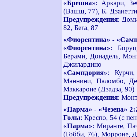
«
Брешиа
»: Аркари, Зе
(Вашш, 77), К. Дзанетти
Предупреждения
: Доми
82, Бега, 87
«Фиорентина» - «Самп
«
Фиорентина
»: Боруц
Берами, Донадель, Монт
Джилардино
«
Сампдория
»: Курчи,
Маннини, Паломбо, Дес
Маккароне (Дзадза, 90)
Предупреждения
: Монт
«Парма» - «Чезена» 2:
Голы
: Креспо, 54 (с пе
«
Парма
»: Миранте, Па
(Гобби, 76), Морроне, 