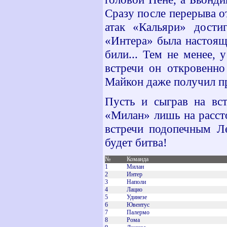
Сразу после перерыва 
атак «Кальяри» дости
«Интера» была настояща
били... Тем не менее,
встречи он откровенно
Майкон даже получил пр
Пусть и сыграв на вс
«Милан» лишь на расст
встречи подопечным Ле
будет битва!
№
Команда
1
Милан
2
Интер
3
Наполи
4
Лацио
5
Удинезе
6
Ювентус
7
Палермо
8
Рома