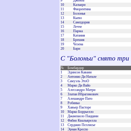
9
Дженоа
10
Кальяри
11
Фиорентина
12
Болонья
13
Кьево
14
Сампдория
15
Лечче
16
Парма
17
Катания
18
Брешия
19
Чезена
20
Бари
С "Болоньи" снято три
№
Бомбардир
1
Эдинсон Кавани
2
Антонио Ди Натале
3
Самуэль ЭтоО
4
Марко Ди Вайо
5
Алессандро Матри
6
Златан Ибрагимович
7
Алешандре Пато
8
Робиньо
9
Хавьер Пасторе
10
Марко Боррьелло
11
Джампаоло Паццини
12
Фабио Квальярелла
13
Серджио Пеллисье
14
Эрнан Креспо