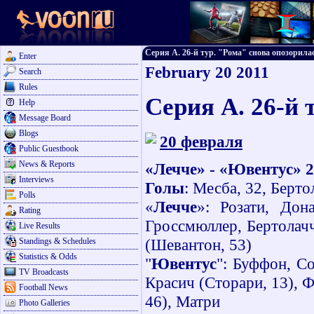
Серия А. 26-й тур. "Рома" снова опозорилась
Enter
February 20 2011
Search
Rules
Серия А. 26-й 
Help
Message Board
Blogs
20 февраля
Public Guestbook
News & Reports
«Лечче» - «Ювентус» 2
Interviews
Голы
: Месба, 32, Берто
Polls
«
Лечче
»: Розати, Дон
Rating
Гроссмюллер, Бертолачч
Live Results
(Шевантон, 53)
Standings & Schedules
Statistics & Odds
"
Ювентус
": Буффон, Со
TV Broadcasts
Красич (Сторари, 13), 
Football News
46), Матри
Photo Galleries