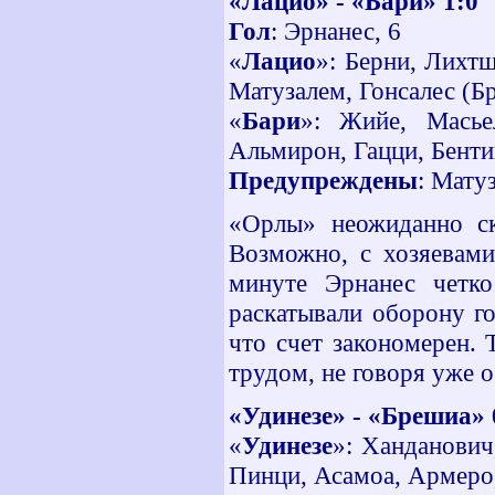
«Лацио» - «Бари» 1:0
Гол
: Эрнанес, 6
«
Лацио
»: Берни, Лихтш
Матузалем, Гонсалес (Бр
«
Бари
»: Жийе, Масьел
Альмирон, Гацци, Бентив
Предупреждены
: Матуз
«Орлы» неожиданно ск
Возможно, с хозяевам
минуте Эрнанес четко
раскатывали оборону го
что счет закономерен. 
трудом, не говоря уже 
«Удинезе» - «Брешиа» 
«
Удинезе
»: Ханданович
Пинци, Асамоа, Армеро,