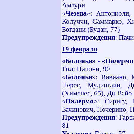
Амаури
«
Чезена
»: Антониоли, 
Колуччи, Саммарко, Хи
Богдани (Будан, 77)
Предупреждения
: Пачи
19 февраля
«Болонья» - «Палермо
Гол
: Папони, 90
«
Болонья
»: Вивиано, 
Перес, Мудингайи, Д
(Хименес, 65), Ди Вайо
«
Палермо
»: Сиригу, 
Бачинович, Ночерино, П
Предупреждения
: Гарс
81
Удаление
: Гарсия, 57