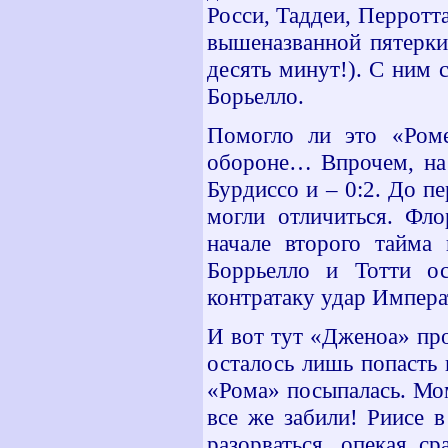
Росси, Таддеи, Перротта
вышеназванной пятерки
десять минут!). С ним 
Борьелло.
Помогло ли это «Роме
обороне… Впрочем, на 
Бурдиссо и – 0:2. До п
могли отличиться. Фл
начале второго тайма 
Боррьелло и Тотти ос
контратаку удар Императ
И вот тут «Дженоа» пр
осталось лишь попасть 
«Рома» посыпалась. Мо
все же забили! Риисе 
разорваться, опекая с