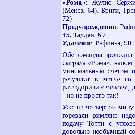
«
Рома
»: Жулио Сержи
(Менез, 64), Бриги, Гре
72)
Предупреждения
: Рафи
45, Таддеи, 69
Удаление
: Рафинья, 90
Обе команды проводили 
сыграла «Рома», напоми
минимальным счетом п
результат в матче со
раззадорили «волков», д
- но не просто так!
Уже на четвертой мину
горевали римляне нед
подачу Тотти с углово
довольно необычный со