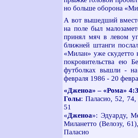
но больше оборона «Ми
А вот вышедший вместо
на поле был малозамет
принял мяч в левом уг
ближней штанги послал
«Милан» уже скудетто в
покровительства ею Б
футболках вышли - на
февраля 1986 - 20 февра
«Дженоа» – «Рома» 4:
Голы
: Паласио, 52, 74,
51
«
Дженоа
»: Эдуарду, М
Миланетто (Велозу, 61)
Паласио