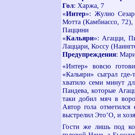
Гол
: Харжа, 7
«
Интер
»: Жулио Сезар
Мотта (Камбиассо, 72),
Паццини
«
Кальяри
»: Агацци, П
Лаццари, Коссу (Наингго
Предупреждения
: Мари
«Интер» вовсю готови
«Кальяри» сыграл где-
хватило семи минут дл
Пандева, которые Агацц
таки добил мяч в вор
Автор гола отметился 
выстрелил Это’О, и хозя
Гости же лишь под ко
головой Нене, а Бьонд