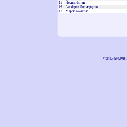
15
Йосип Иличич
16
Альберто Джилардино
17
Марек Хамшик
©
Voon Development