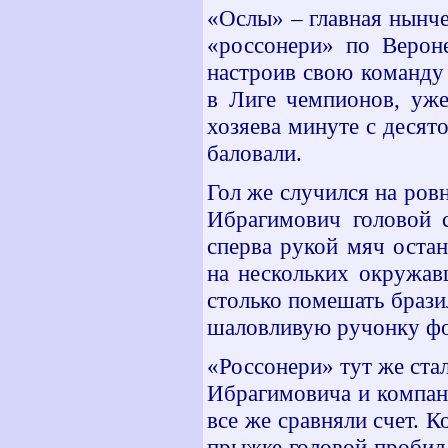
«Ослы» – главная нынче
«россонери» по Вероне
настроив свою команду 
в Лиге чемпионов, уже
хозяева минуте с десят
баловали.
Гол же случился на ров
Ибрагимович головой с
сперва рукой мяч остан
на нескольких окружав
столько помешать брази
шаловливую ручонку ф
«Россонери» тут же стал
Ибрагимовича и компан
все же сравняли счет. К
прыжке головой пробил