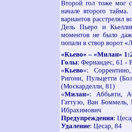
Второй гол тоже мог с
начале второго тайма.
вариантов расстрелял в
Дель Пьеро и Кьеллин
моментов не было даже
попали в створ ворот «
«Кьево» – «Милан» 1:
Голы
: Фернандес, 61 - 
«
Кьево
»: Соррентино
Ригони, Пульцетти (Бол
(Москарделли, 81)
«
Милан
»: Аббьяти, А
Гаттузо, Ван Боммель, 
Ибрахимович
Предупреждения
: Цеса
Удаление
: Цесар, 84