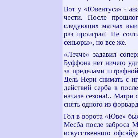
Вот у «Ювентуса» - ана
чести. После прошло
следующих матчах выи
раз проиграл! Не сочт
сеньоры», но все же.
«Лечче» задавил сопер
Буффона нет ничего уд
за пределами штрафной
Дель Нери снимать с и
действий серба в посл
начале сезона!.. Матри 
снять одного из форвар
Гол в ворота «Юве» был
Месба после заброса М
искусственного офсайда