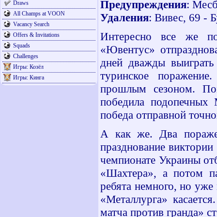
Предупреждения
: Месб
Draws
All Champs at VOON
Удаления
: Вивес, 69 - 
Vacancy Search
Интересно все же по
Offers & Invitations
Squads
«Ювентус» отпразднова
Challenges
дней дважды выиграть 
Игры: Козёл
туринское поражение
Игры: Кинга
прошлым сезоном. По
победила подопечных 
победа отправной точно
А как же. Два пораже
празднование виктории
чемпионате Украины от
«Шахтера», а потом п
ребята немного, но уже 
«Металлурга» касается
матча против гранда» стр