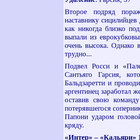
Второе подряд пора
наставнику сицилийцев 
как никогда близко по
выпали из еврокубковы
очень высока. Однако в
трудно...
Подвел Росси и «Пале
Сантьяго Гарсия, кот
Бальдзаретти и провод
аргентинец заработал ж
оставив свою команду
потерявшегося соперни
Папони ударом голово
кряду.
«Интер» – «Кальяри» 