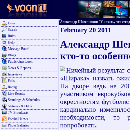
Александр Шевелюхин: "Сказать, что сегодня
Enter
February 20 2011
Search
Rules
Александр Шев
Help
Message Board
кто-то особенн
Blogs
Public Guestbook
News & Reports
Ничейный результат с
Interviews
«Ширака» назвать ожи
Polls
На дворе ведь не 20
Rating
участником еврокубко
Live Results
Standings & Schedules
окрестностям футболис
Statistics & Odds
кардинально изменилос
TV Broadcasts
необходимости, то 
Football News
попробовать.
Photo Galleries