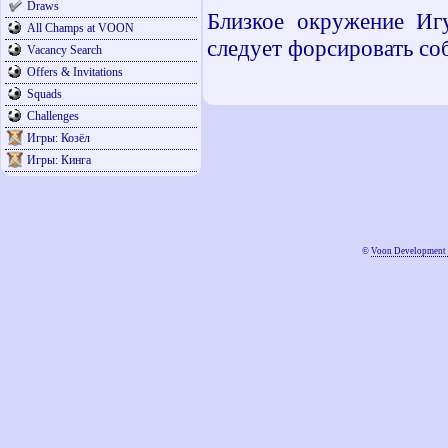
Draws
Близкое окружение Игу
All Champs at VOON
следует форсировать со
Vacancy Search
Offers & Invitations
Squads
Challenges
Игры: Козёл
Игры: Кинга
©
Voon Development