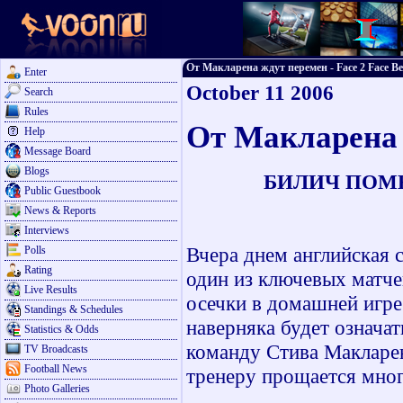
От Макларена ждут перемен - Face 2 Face Be
Enter
October 11 2006
Search
Rules
От Макларена 
Help
Message Board
Blogs
БИЛИЧ ПОМН
Public Guestbook
News & Reports
Interviews
Вчера днем английская с
Polls
Rating
один из ключевых матче
Live Results
осечки в домашней игре
Standings & Schedules
наверняка будет означат
Statistics & Odds
команду Стива Макларен
TV Broadcasts
Football News
тренеру прощается мног
Photo Galleries