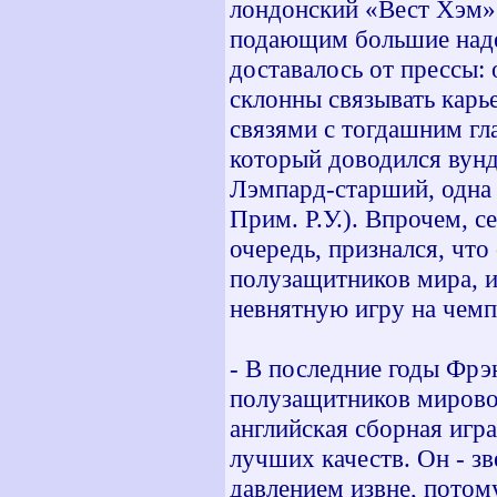
лондонский «Вест Хэм»
подающим большие наде
доставалось от прессы:
склонны связывать кар
связями с тогдашним г
который доводился вун
Лэмпард-старший, одна и
Прим. Р.У.). Впрочем, с
очередь, признался, чт
полузащитников мира, и 
невнятную игру на чемп
- В последние годы Фрэ
полузащитников мировог
английская сборная игра
лучших качеств. Он - зв
давлением извне, потом