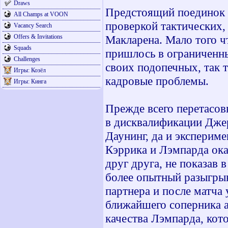
Draws
Предстоящий поединок м
All Champs at VOON
проверкой тактических,
Vacancy Search
Offers & Invitations
Макларена. Мало того 
Squads
пришлось в ограниченны
Challenges
своих подопечных, так 
Игры: Козёл
кадровые проблемы.
Игры: Кинга
Прежде всего перетасовк
в дисквалификации Дже
Даунинг, да и эксперим
Кэррика и Лэмпарда ока
друг друга, не показав 
более опытный разыгры
партнера и после матча
ближайшего соперника а
качества Лэмпарда, кото