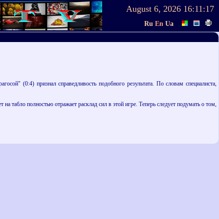
August 6, 2026
16:11:17
Ru
En
Ua
госой" (0:4) признал справедливость подобного результата. По словам специалиста,
 на табло полностью отражает расклад сил в этой игре. Теперь следует подумать о том,