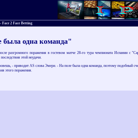
Face 2 Face Betting
е была одна команда"
сле разгромного поражения в гостевом матче 28-го тура чемпионата Испании с "Сара
последствия этой неудачи.
зовешь, - приводит AS слова Эмери. - На поле была одна команда, поэтому подобный счет
ия этого поражения.