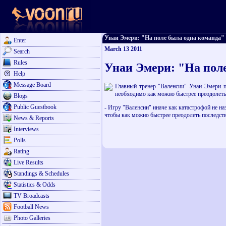
Унаи Эмери: "На поле была одна команда" - 
Enter
March 13 2011
Search
Rules
Унаи Эмери: "На пол
Help
Message Board
Главный тренер "Валенсии" Унаи Эмери по
необходимо как можно быстрее преодолеть 
Blogs
Public Guestbook
- Игру "Валенсии" иначе как катастрофой не на
чтобы как можно быстрее преодолеть последств
News & Reports
Interviews
Polls
Rating
Live Results
Standings & Schedules
Statistics & Odds
TV Broadcasts
Football News
Photo Galleries