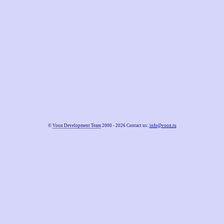
©
Voon Development Team
2000 - 2026 Contact us:
info@voon.ru