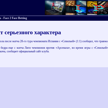
- Face 2 Face Betting
т серьезного характера
ла после матча 28-го тура чемпионата Испании с «Севильей» (1:1) сообщил, что травма
едра еще с матча Лиги чемпионов против «Арсенала», во время игры с «Севильей» о
кича, сообщает официальный сайт клуба.