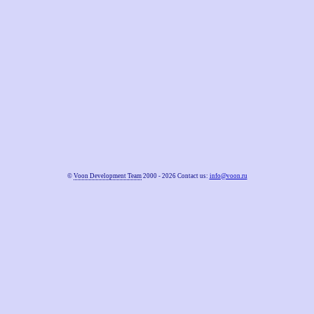
©
Voon Development Team
2000 - 2026 Contact us:
info@voon.ru