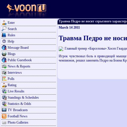
Травма Педро не носит серьезного характера 
Enter
March 14 2011
Search
Rules
Травма Педро не носи
Help
Message Board
Главный тренер «Барселоны» Хосеп Гвардио
Blogs
Игрок чувствовал боль в приводящей мышце б
Public Guestbook
чемпионов, решил заменить Педро на Бояна Кр
News & Reports
Interviews
Polls
Rating
Live Results
Standings & Schedules
Statistics & Odds
TV Broadcasts
Football News
Photo Galleries