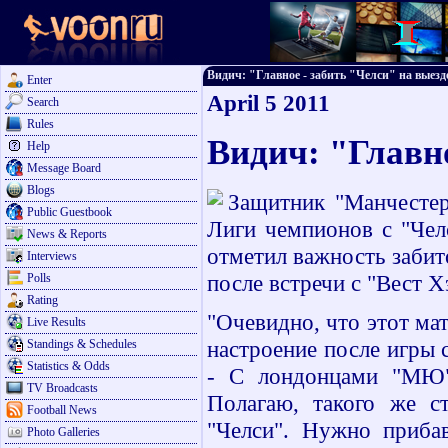
Видич: "Главное - забить "Челси" на выезде"
Enter
April 5 2011
Search
Rules
Видич: "Главно
Help
Message Board
Blogs
Защитник "Манчестер
Public Guestbook
Лиги чемпионов с "Чел
News & Reports
отметил важность забит
Interviews
после встречи с "Вест 
Polls
Rating
"Очевидно, что этот ма
Live Results
настроение после игры 
Standings & Schedules
Statistics & Odds
- С лондонцами "МЮ"
TV Broadcasts
Полагаю, такого же с
Football News
"Челси". Нужно прибав
Photo Galleries