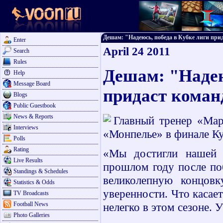
Дешам: "Надеюсь, победа в Кубке лиги прида
Enter
April 24 2011
Search
Rules
Дешам: "Надею
Help
Message Board
придаст коман
Blogs
Public Guestbook
News & Reports
Главный тренер «Ма
Interviews
«Монпелье» в финале Куб
Polls
Rating
«Мы достигли нашей 
Live Results
прошлом году после по
Standings & Schedules
великолепную концовк
Statistics & Odds
уверенности. Что касает
TV Broadcasts
Football News
нелегко в этом сезоне. 
Photo Galleries