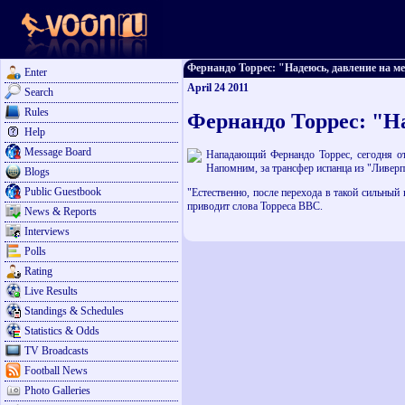
Фернандо Торрес: "Надеюсь, давление на мен
Enter
April 24 2011
Search
Rules
Фернандо Торрес: "На
Help
Message Board
Нападающий Фернандо Торрес, сегодня отк
Напомним, за трансфер испанца из "Ливерп
Blogs
Public Guestbook
"Естественно, после перехода в такой сильный 
приводит слова Торреса BBC.
News & Reports
Interviews
Polls
Rating
Live Results
Standings & Schedules
Statistics & Odds
TV Broadcasts
Football News
Photo Galleries