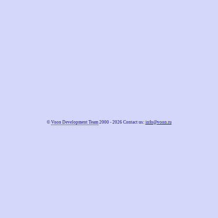
©
Voon Development Team
2000 - 2026 Contact us:
info@voon.ru