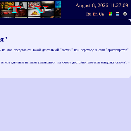
August 8, 2026
11:27:09
Ru
En
Ua
ся"
не мог представить такой длительной "засухи" при переходе в стан "аристократов".
 теперь давление на меня уменьшится и я смогу достойно провести концовку сезона", -