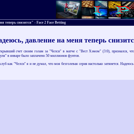
я теперь снизится" - Face 2 Face Betting
деюсь, давление на меня теперь снизит
рывший счет своим голам за "Челси" в матче с "Вест Хэмом" (3:0), признался, что 
уля" в январе было заплачено 50 миллионов фунтов.
клуб как "Челси" я и не думал, что моя безголевая серия настолько затянется. Надеюсь