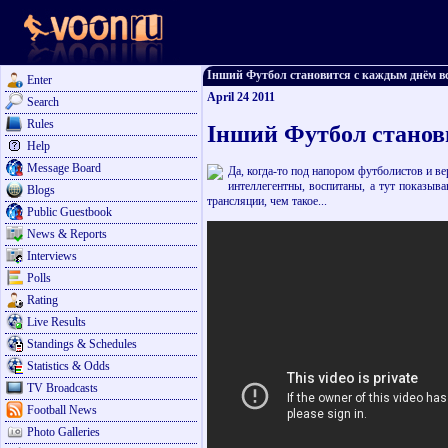
Інший Футбол становится с каждым днём всё з
Enter
April 24 2011
Search
Rules
Інший Футбол станови
Help
Message Board
Да, когда-то под напором футболистов и в
интеллегентны, воспитаны, а тут показыва
Blogs
трансляции, чем такое...
Public Guestbook
News & Reports
Interviews
Polls
Rating
Live Results
Standings & Schedules
Statistics & Odds
TV Broadcasts
Football News
Photo Galleries