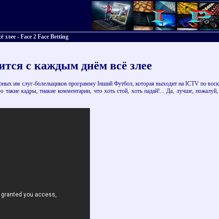
лее - Face 2 Face Betting
тся с каждым днём всё злее
ерных им слуг-болельщиков программу Інший Футбол, которая выходит на ICTV по воскре
ю такие кадры, тиакие комментарии, что хоть стой, хоть падай!... Да, лучше, пожалуй