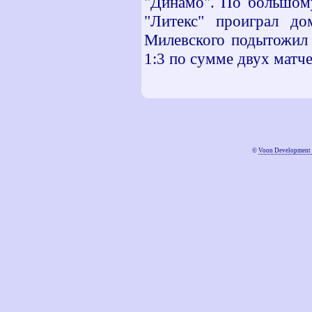
"Динамо". По большому
"Литекс" проиграл д
Милевского подытожил 
1:3 по сумме двух матче
©
Voon Development