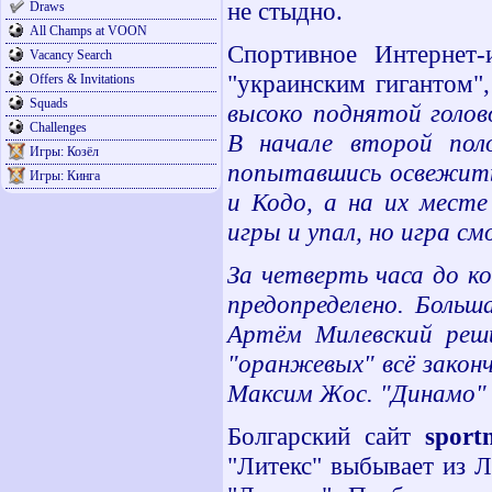
не стыдно.
Draws
All Champs at VOON
Спортивное Интернет
Vacancy Search
"украинским гигантом",
Offers & Invitations
Squads
высоко поднятой голов
Challenges
В начале второй поло
Игры: Козёл
попытавшись освежить 
Игры: Кинга
и Кодо, а на их месте
игры и упал, но игра см
За четверть часа до к
предопределено. Больш
Артём Милевский реши
"оранжевых" всё закон
Максим Жос. "Динамо" 
Болгарский сайт
sportn
"Литекс" выбывает из 