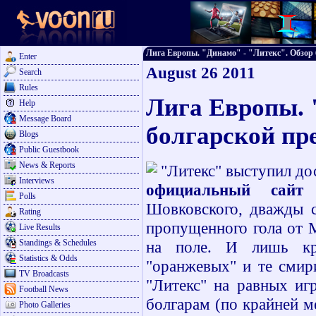
Лига Европы. "Динамо" - "Литекс". Обзор бо
Enter
August 26 2011
Search
Rules
Лига Европы. 
Help
Message Board
болгарской пр
Blogs
Public Guestbook
News & Reports
"Литекс" выступил дос
Interviews
официальный сайт
б
Polls
Шовковского, дважды с
Rating
пропущенного гола от М
Live Results
Standings & Schedules
на поле. И лишь кра
Statistics & Odds
"оранжевых" и те смир
TV Broadcasts
"Литекс" на равных иг
Football News
болгарам (по крайней м
Photo Galleries