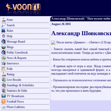
Александр Шовковский: "Нам нужно мобилиз
Enter
August 26 2011
Search
Rules
Александр Шовковски
Help
Message Board
После матча «Динамо» – «Литекс» (1:0) вр
Blogs
- Тяжело сказать, какой был самый тяжелый 
Public Guestbook
психологическом плане. Теперь до матча с «Дне
News & Reports
- Каких бы соперников хотели видеть в групп
Interviews
- Я привык идти от игры к игре. Когда узнае
Polls
полгода находиться в одинаковой форме, и 
накладывает свой отпечаток на игру команды и ре
Rating
Live Results
- Улучшилось ли психологическое состояние в
Standings & Schedules
- Проанализировав последние два еврокубковые
Statistics & Odds
то, что уже произошло и жить будущим.
TV Broadcasts
Football News
Photo Galleries