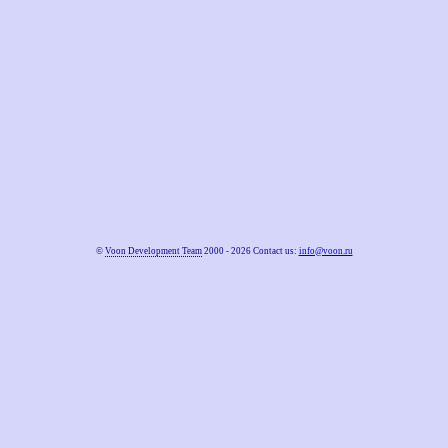
©
Voon Development Team
2000 - 2026 Contact us:
info@voon.ru