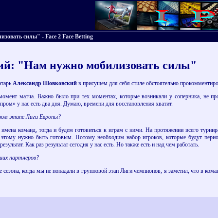
овать силы" - Face 2 Face Betting
й: "Нам нужно мобилизовать силы"
атарь
Александр Шовковский
в присущем для себя стиле обстоятельно прокомментиро
момент матча. Важно было при тех моментах, которые возникали у соперника, не про
пром» у нас есть два дня. Думаю, времени для восстановления хватит.
овом этапе Лиги Европы?
м имена команд, тогда и будем готовиться к играм с ними. На протяжении всего турн
к этому нужно быть готовым. Потому необходим набор игроков, которые будут пери
зультат. Как раз результат сегодня у нас есть. Но также есть и над чем работать.
аших партнеров?
 сезона, когда мы не попадали в групповой этап Лиги чемпионов, я заметил, что в ком