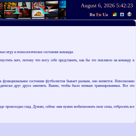
August 6, 2026
5:42:23
Ru
En
Ua
вал игру и психологическое состояние команды:
пустить мяч, потому что могу себе представить, как бы это повлияло на команду в
ира функциональное состояние футболистов бывает разным, оно меняется. Невозможно
одически друг друга заменять. Важно, чтобы было меньше травмированных. Все это
анде происходил спад. Думаю, сейчас нам нужно мобилизовать свои силы, отбросить все