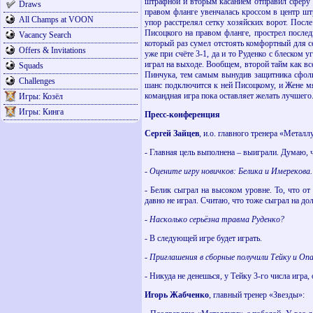
штрафной и вторым касанием отправил сферу в
Draws
правом фланге увенчалась кроссом в центр шт
All Champs at VOON
упор расстрелял сетку хозяйских ворот. Посл
Писоцкого на правом фланге, прострел послед
Vacancy Search
который раз сумел отстоять комфортный для се
Offers & Invitations
уже при счёте 3-1, да и то Руденко с блеском
играл на выходе. Вообщем, второй тайм как вс
Squads
Пинчука, тем самым вынудив защитника сфолит
Challenges
шанс подключится к ней Писоцкому, и Жене мяч
командная игра пока оставляет желать лучшего
Игры: Козёл
Игры: Кинга
Пресс-конференция
Сергей Зайцев
, и.о. главного тренера «Металл
- Главная цель выполнена – выиграли. Думаю, 
- Оцените игру новичков: Белика и Имерекова.
- Белик сыграл на высоком уровне. То, что от
давно не играл. Считаю, что тоже сыграл на до
- Насколько серьёзна травма Руденко?
- В следующей игре будет играть.
- Приглашения в сборные получили Тейку и Оп
- Никуда не денешься, у Тейку 3-го числа игра,
Игорь Жабченко
, главный тренер «Звезды»: