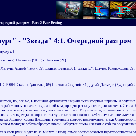
ередной разгром - Face 2 Face Betting
ург" - "Звезда" 4:1. Очередной разгром
град) 4:1
пенальти), Писоцкий (90+1) - Поляхов (21)
 Матеуш, Ашраф (Тейку, 69), Дудник, Вернидуб (Рудыка, 57), Штурко (Скороходов, 69
 Д. СТОЯН, Скляр (Гулордава, 69) Поляхов (Осадчий, 84), Дурай, Давыдов (Рудницкий, 5
абытого, но, все же, в прошлом футболиста национальной сборной Украины и ведущих
заработанным пенальти, сделавший комфортную разницу голов для хозяев в 2 гола. 
ьщиками, подыгрывая им празднующими жестами. В целом игра, к сожалению, не отли
ть, а вот надежда на хорошее выступление запорожского «Металлурга» еще имеется. Р
яется Жуниор, хорош Писоцкий, временами здорово поддерживает атаки Опанасенко. 
енем молодые ребята обрастут мясом, наберутся опыта и заявят о себе во всеуслышани
ву в свои руки, и уже на 19 минуте Ашраф сумел воспользоваться нерасторопностью 