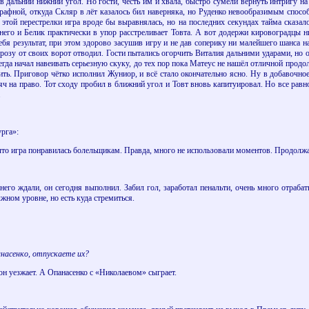
 дальний нижний угол. Но гости, честь им и хвала, быстро сумели вернуть интригу на
рафной, откуда Скляр в лёт казалось бил наверняка, но Руденко невообразимым спосо
е этой перестрелки игра вроде бы выравнялась, но на последних секундах тайма сказ
него и Белик практически в упор расстреливает Товта. А вот додержи кировоградцы н
бя результат, при этом здорово засушив игру и не дав соперику ни малейшего шанса н
 угрозу от своих ворот отводил. Гости пытались огорчить Виталия дальними ударами, но
егда начал навеивать серьезную скуку, до тех пор пока Матеус не нашёл отличной прод
ь. Приговор чётко исполнил Жуниор, и всё стало окончательно ясно. Ну в добавочное
 на право. Тот сходу пробил в ближний угол и Товт вновь капитуировал. Но все равно 
.
урга»:
что игра понравилась болельщикам. Правда, много не использовали моментов. Продолжа
 него ждали, он сегодня выполнил. Забил гол, заработал пенальти, очень много отра
лжном уровне, но есть куда стремиться.
анасенко, отпускаете их?
 он уезжает. А Опанасенко с «Николаевом» сыграет.