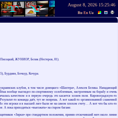
August 8, 2026
15:25:46
Ru
En
Ua
), Писоцкий, ЖУНИОР, Белик (Нестеров, 81).
5), Бурдиян, Бочкур, Кочура.
 украинских клубов, в том числе донецкого «Шахтера», Алексея Белика. Нападающий
Лёша вообще выглядел по-спортивному озлобленным, настроенным на борьбу и очень
чалась качеством и в первую очередь это касается хозяев поля. Кировоградскую-то
езультат-то команда даёт, тут не попрешь. А вот какой-то организованной слаженной
Но эти игроки и в высшей лиге были не на самом плохом счету… А вот что бы кто-то
е. А пока приходиться «выезжать» на старом багаже.
защитников «Зирки» при стандартном положении, приняв отскочивший мяч около линии