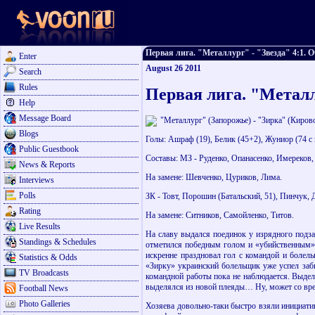
Первая лига. "Металлург" - "Звезда" 4:1. Оч
Enter
August 26 2011
Search
Rules
Первая лига. "Металл
Help
Message Board
"Металлург" (Запорожье) - "Зирка" (Кирово
Blogs
Голы: Ашраф (19), Белик (45+2), Жуниор (74 с 
Public Guestbook
Составы: МЗ - Руденко, Опанасенко, Имереков,
News & Reports
На замене: Шевченко, Цуриков, Лима.
Interviews
Polls
ЗК - Товт, Порошин (Батальский, 51), Пинчук,
Rating
На замене: Ситников, Самойленко, Титов.
Live Results
На славу выдался поединок у изрядного подз
Standings & Schedules
отметился победным голом и «убийственным» 
искренне праздновал гол с командой и болел
Statistics & Odds
«Зирку» украинский болельщик уже успел забы
TV Broadcasts
командной работы пока не наблюдается. Выдел
выделялся из новой плеяды… Ну, может со врем
Football News
Photo Galleries
Хозяева довольно-таки быстро взяли инициати