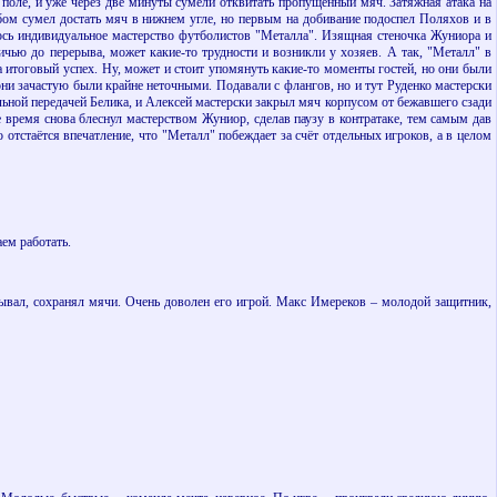
 поле, и уже через две минуты сумели отквитать пропущенный мяч. Затяжная атака на
бом сумел достать мяч в нижнем угле, но первым на добивание подоспел Поляхов и в
алось индивидуальное мастерство футболистов "Металла". Изящная стеночка Жуниора и
ичью до перерыва, может какие-то трудности и возникли у хозяев. А так, "Металл" в
а итоговый успех. Ну, может и стоит упомянуть какие-то моменты гостей, но они были
 они зачастую были крайне неточными. Подавали с флангов, но и тут Руденко мастерски
ольной передачей Белика, и Алексей мастерски закрыл мяч корпусом от бежавшего сзади
 время снова блеснул мастерством Жуниор, сделав паузу в контратаке, тем самым дав
отстаётся впечатление, что "Металл" побеждает за счёт отдельных игроков, а в целом
ем работать.
батывал, сохранял мячи. Очень доволен его игрой. Макс Имереков – молодой защитник,