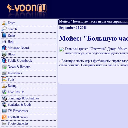
Мойес: "Большую часть игры мы справлялись
Enter
September 24 2011
Search
Rules
Мойес: "Большую час
Help
Message Board
Главный тренер "Эвертона" Дэвид Мойес п
ливерпульцев, его подопечным удалось игр
Blogs
Public Guestbook
- Большую часть игры футболисты справлялась
стало понятно. Соперник наказал нас за ошибку
News & Reports
Interviews
Polls
Rating
Live Results
Standings & Schedules
Statistics & Odds
TV Broadcasts
Football News
Photo Galleries