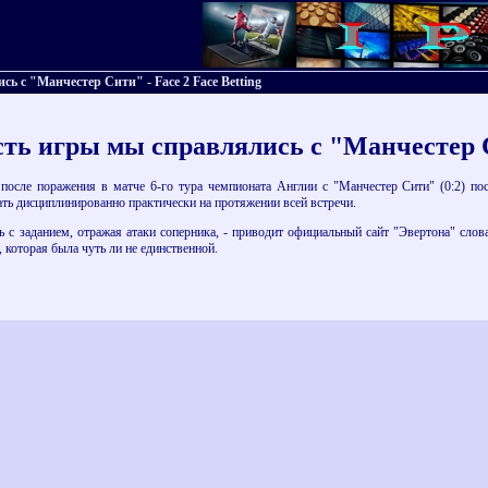
 с "Манчестер Сити" - Face 2 Face Betting
ть игры мы справлялись с "Манчестер
осле поражения в матче 6-го тура чемпионата Англии с "Манчестер Сити" (0:2) пос
ать дисциплинированно практически на протяжении всей встречи.
 с заданием, отражая атаки соперника, - приводит официальный сайт "Эвертона" слов
, которая была чуть ли не единственной.