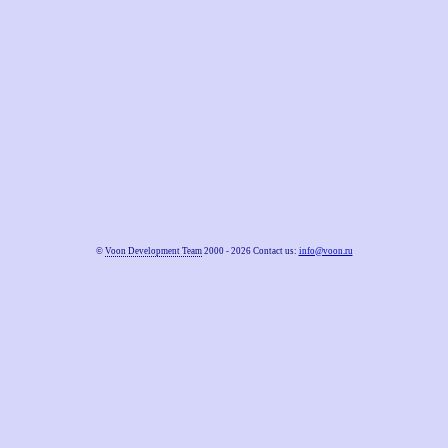
©
Voon Development Team
2000 - 2026 Contact us:
info@voon.ru