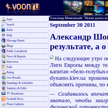
Александр Шовковский: "Нужно думать не о р
Enter
September 30 2011
Search
Rules
Александр Шов
Help
Message Board
результате, а о
Blogs
Public Guestbook
News & Reports
На следующее утро по
Interviews
Лиги Европы между тел
Polls
капитан «бело-голубых
Rating
dynamo.kiev.ua проком
Live Results
Standings & Schedules
объяснить причины, по 
Statistics & Odds
— Создавалось впеча
TV Broadcasts
Football News
хватало, чтобы заиг
Photo Galleries
физической готовности,