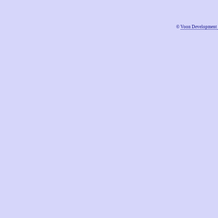
©
Voon Development