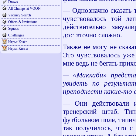
Draws
All Champs at VOON
— Однозначно сказать т
Vacancy Search
чувствовалось той ле
Offers & Invitations
действительно завуал
Squads
достаточно сложно.
Challenges
Игры: Козёл
Также не могу не сказа
Игры: Кинга
Это чувствовалось уже
мне ведь не бегать прихо
— «Маккаби» предста
увидеть по результат
преподнести какие-то
— Они действовали и
тренерский штаб. Тип
футбольном поле, типич
так получилось, что с