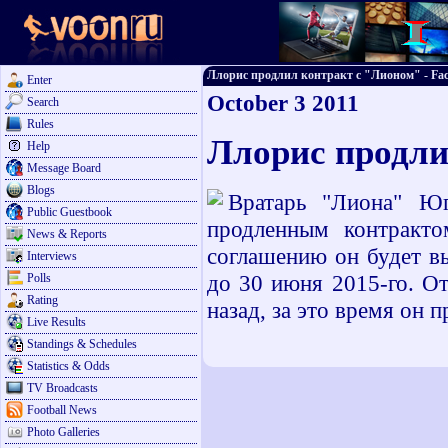
Ллорис продлил контракт с "Лионом" - Face
Enter
October 3 2011
Search
Rules
Ллорис продли
Help
Message Board
Blogs
Вратарь "Лиона" Ю
Public Guestbook
продленным контракто
News & Reports
соглашению он будет вы
Interviews
до 30 июня 2015-го. От
Polls
Rating
назад, за это время он 
Live Results
Standings & Schedules
Statistics & Odds
TV Broadcasts
Football News
Photo Galleries