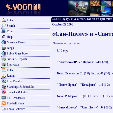
«Сан-Паулу» и «Сантос» взяли по три очка - 
Enter
October 29 2006
Search
Rules
«Сан-Паулу» и «Санто
Help
Message Board
Чемпионат Бразилии
Blogs
31-й тур
Public Guestbook
News & Reports
"Атлетико-ПР" - "Парана" - 4:0
(2:0)
Interviews
Polls
Голы:
Эванилсон, 28 (1:0). Бахия, 41 (2:0). У
Rating
Live Results
"Понте Прета" - "Ботафого" - 1:2
(1:2)
Standings & Schedules
Statistics & Odds
Голы:
Р. Маркес, 16 (0:1). Прету, 19 (1:1 - пе
TV Broadcasts
Football News
"Фигуэйренсе" - "Сан-Паулу" - 0:2
(0:2)
Photo Galleries