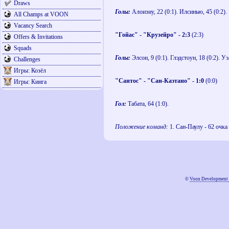
Draws
Голы:
Алоизиу, 22 (0:1). Илсинью, 45 (0:2).
All Champs at VOON
Vacancy Search
"Гойас" - "Крузейро" - 2:3
(2:3)
Offers & Invitations
Squads
Голы:
Элсон, 9 (0:1). Глэдстоун, 18 (0:2). Уэ
Challenges
Игры: Козёл
"Сантос" - "Сан-Каэтано" - 1:0
(0:0)
Игры: Кинга
Гол:
Табата, 64 (1:0).
Положение команд:
1. Сан-Паулу - 62 очка (
©
Voon Development