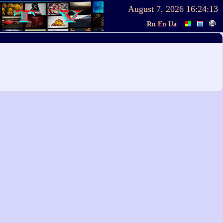
August 7, 2026
16:24:13
Ru
En
Ua