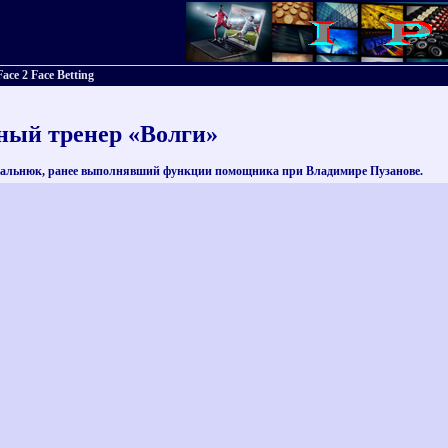
ce 2 Face Betting
ный тренер «Волги»
авальнюк, ранее выполнявший функции помощника при Владимире Пузанове.