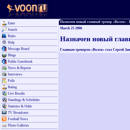
Назначен новый главный тренер «Волги» - Fa
Enter
March 25 2006
Search
Rules
Назначен новый глав
Help
Message Board
Главным тренером «Волги» стал Сергей З
Blogs
Public Guestbook
News & Reports
Interviews
Polls
Rating
Live Results
Standings & Schedules
Statistics & Odds
TV Broadcasts
Football News
Photo Galleries