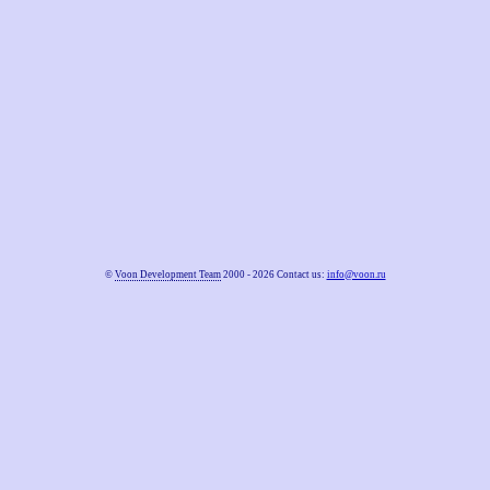
©
Voon Development Team
2000 - 2026 Contact us:
info@voon.ru