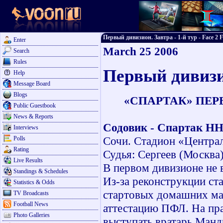
Первый дивизион. Завтра - 1-й тур - Face 2 F
Enter
March 25 2006
Search
Rules
Первый дивизио
Help
Message Board
Blogs
«СПАРТАК» ПЕ
Public Guestbook
News & Reports
Содовик - Спартак Н
Interviews
Сочи. Стадион «Централ
Polls
Rating
Судья: Сергеев (Москва)
Live Results
В первом дивизионе не 
Standings & Schedules
Из-за реконструкции ст
Statistics & Odds
стартовых домашних мат
TV Broadcasts
Football News
аттестацию ПФЛ. На пра
Photo Galleries
выступать вратарь Ман