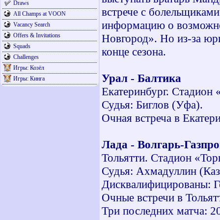
Draws
встрече с болельщикам
All Champs at VOON
информацию о возможн
Vacancy Search
Offers & Invitations
Новгород». Но из-за юри
Squads
конце сезона.
Challenges
Игры: Козёл
Урал - Балтика
Игры: Кинга
Екатеринбург. Стадион 
Судья: Биглов (Уфа).
Очная встреча в Екатери
Лада - Волгарь-Газпр
Тольятти. Стадион «Тор
Судья: Ахмадуллин (Каз
Дисквалифицированы: Ге
Очные встречи в Тольятт
Три последних матча: 200