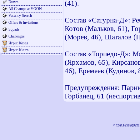
(41).
Draws
All Champs at VOON
Vacancy Search
Состав «Сатурна-Д»: Ре
Offers & Invitations
Котов (Мальков, 61), Г
Squads
(Морев, 46), Шаталов (Н
Challenges
Игры: Козёл
Игры: Кинга
Состав «Торпедо-Д»: Ма
(Ярхамов, 65), Кирсано
46), Еремеев (Кудинов, 
Предупреждения: Парнюк,
Горбанец, 61 (неспортив
©
Voon Development