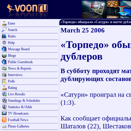
«Торпедо» обыграло «Сатурн» в матче дублер
Enter
March 25 2006
Search
Rules
«Торпедо» обы
Help
Message Board
дублеров
Blogs
Public Guestbook
News & Reports
В субботу проходят ма
Interviews
дублирующих составов
Polls
Rating
«Сатурн» проиграл на с
Live Results
Standings & Schedules
(1:3).
Statistics & Odds
TV Broadcasts
Как сообщает официальн
Football News
Шаталов (22), Шестаков 
Photo Galleries