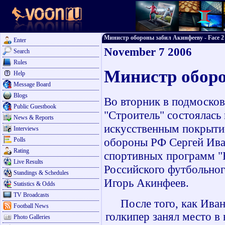
Министр обороны забил Акинфееву - Face 2 
Enter
November 7 2006
Search
Rules
Министр обор
Help
Message Board
Blogs
Во вторник в подмосков
Public Guestbook
"Строитель" состоялась
News & Reports
искусственным покрыти
Interviews
обороны РФ Сергей Иван
Polls
Rating
спортивных программ "
Live Results
Российского футбольно
Standings & Schedules
Игорь Акинфеев.
Statistics & Odds
TV Broadcasts
После того, как Ивано
Football News
голкипер занял место в
Photo Galleries