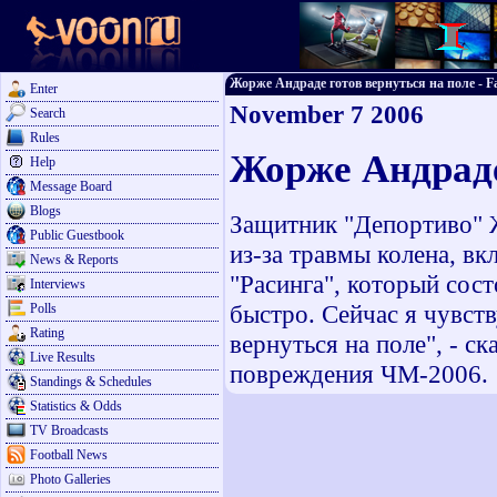
Жорже Андраде готов вернуться на поле - Fac
Enter
November 7 2006
Search
Rules
Жорже Андраде
Help
Message Board
Blogs
Защитник "Депортиво" 
Public Guestbook
из-за травмы колена, в
News & Reports
"Расинга", который сост
Interviews
быстро. Сейчас я чувств
Polls
Rating
вернуться на поле", - с
Live Results
повреждения ЧМ-2006.
Standings & Schedules
Statistics & Odds
TV Broadcasts
Football News
Photo Galleries