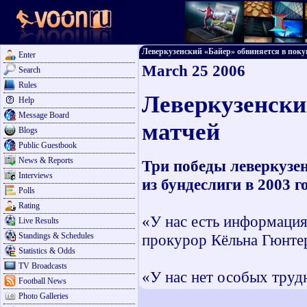
Леверкузенский «Байер» обвиняется в покупк
Enter
March 25 2006
Search
Rules
Леверкузенски
Help
Message Board
матчей
Blogs
Public Guestbook
News & Reports
Три победы леверкузен
Interviews
из бундеслиги в 2003 
Polls
Rating
«У нас есть информация,
Live Results
Standings & Schedules
прокурор Кёльна Гюнтер
Statistics & Odds
TV Broadcasts
«У нас нет особых трудн
Football News
Photo Galleries