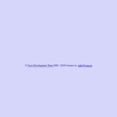
©
Voon Development Team
2000 - 2026 Contact us:
info@voon.ru