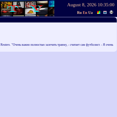
August 8, 2026
10:35:00
Ru
En
Ua
uters. "Очень важно полностью залечить травму, - считает сам футболист. - Я очень