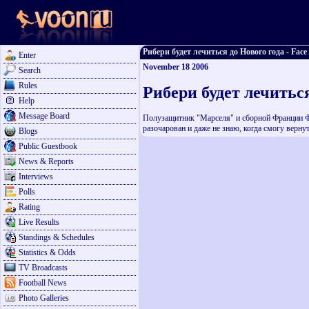
Рибери будет лечиться до Нового года - Face 
Enter
November 18 2006
Search
Rules
Рибери будет лечиться
Help
Message Board
Полузащитник "Марселя" и сборной Франции Фра
разочарован и даже не знаю, когда смогу вернут
Blogs
Public Guestbook
News & Reports
Interviews
Polls
Rating
Live Results
Standings & Schedules
Statistics & Odds
TV Broadcasts
Football News
Photo Galleries