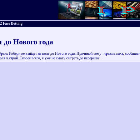
2 Face Betting
 до Нового года
нк Рибери не выйдет на поле до Нового года. Причиной тому - травма паха, сообщает Re
ься в строй. Скорее всего, я уже не смогу сыграть до перерыва".