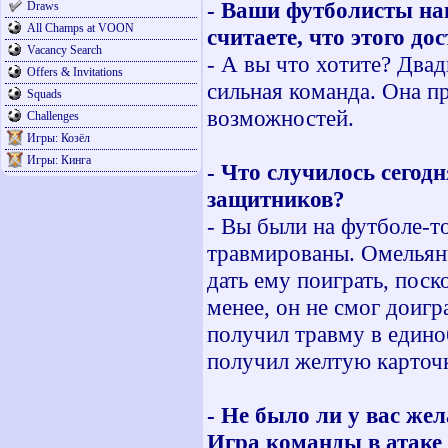
- Ваши футболисты нан
Draws
All Champs at VOON
считаете, что этого д
Vacancy Search
- А вы что хотите? Двад
Offers & Invitations
сильная команда. Она 
Squads
возможностей.
Challenges
Игры: Козёл
Игры: Кинга
- Что случилось сегод
защитников?
- Вы были на футболе-т
травмированы. Омельян
дать ему поиграть, пос
менее, он не смог доигр
получил травму в едино
получил желтую карточк
- Не было ли у вас же
Игра команды в атаке