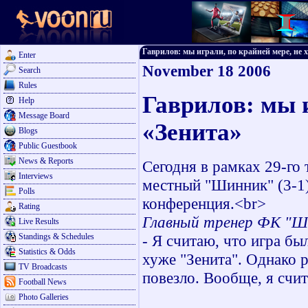
Гаврилов: мы играли, по крайней мере, не ху
Enter
November 18 2006
Search
Rules
Гаврилов: мы и
Help
Message Board
«Зенита»
Blogs
Public Guestbook
News & Reports
Сегодня в рамках 29-го
Interviews
местный "Шинник" (3-1)
Polls
конференция.<br>
Rating
Главный тренер ФК "Ш
Live Results
Standings & Schedules
- Я считаю, что игра бы
Statistics & Odds
хуже "Зенита". Однако р
TV Broadcasts
повезло. Вообще, я счит
Football News
Photo Galleries