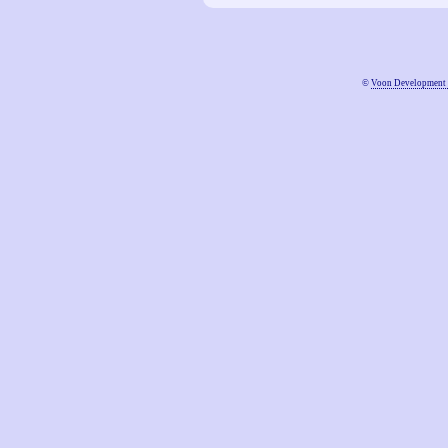
©
Voon Development