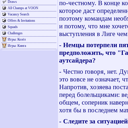
по-честному. В конце ко
Draws
All Champs at VOON
которое даст определен
Vacancy Search
поэтому командам необх
Offers & Invitations
и потому, что мне хоче
Squads
выступления в Лиге чем
Challenges
Игры: Козёл
- Немцы потерпели пя
Игры: Кинга
предположить, что "Г
аутсайдера?
- Честно говоря, нет. Д
это вовсе не означает, 
Напротив, хозяева пост
перед болельщиками: вед
общем, соперник наверн
хотя бы в последнем мат
- Следите за ситуацие