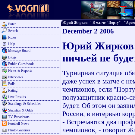
Юрий Жирков: " В матче "Порту" - "Арсенал
Enter
December 2 2006
Search
Rules
Юрий Жирков: 
Help
Message Board
ничьей не буде
Blogs
Public Guestbook
News & Reports
Турнирная ситуация обя
Interviews
даже успех в матче с н
Polls
чемпионов, если "Порту
Rating
полузащитник красно-с
Live Results
Standings & Schedules
будет. Об этом он заяви
Statistics & Odds
России, в интервью кор
TV Broadcasts
- Встречаются два профе
Football News
чемпионов, - говорит Ж
Photo Galleries