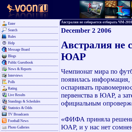
Австралия не собирается отбирать ЧМ-2010 
Enter
December 2 2006
Search
Rules
Австралия не 
Help
Message Board
ЮАР
Blogs
Public Guestbook
News & Reports
Чемпионат мира по фут
Interviews
появилась информация, 
Polls
оспаривать правомерно
Rating
первенства в ЮАР, а за
Live Results
Standings & Schedules
официальным опроверже
Statistics & Odds
TV Broadcasts
«ФИФА приняла решение
Football News
ЮАР, и у нас нет сомне
Photo Galleries