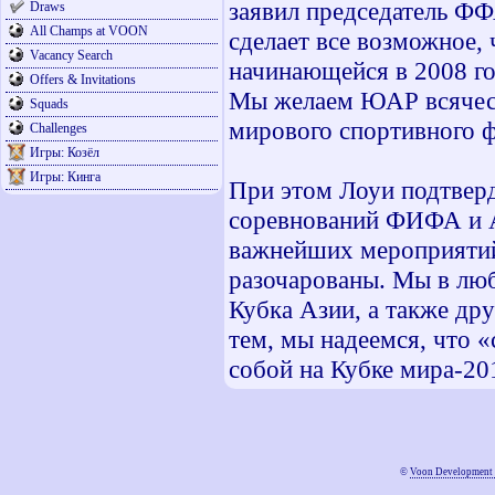
заявил председатель ФФ
Draws
All Champs at VOON
сделает все возможное,
Vacancy Search
начинающейся в 2008 го
Offers & Invitations
Мы желаем ЮАР всяческ
Squads
мирового спортивного ф
Challenges
Игры: Козёл
Игры: Кинга
При этом Лоуи подтверд
соревнований ФИФА и А
важнейших мероприятий
разочарованы. Мы в люб
Кубка Азии, а также д
тем, мы надеемся, что «
собой на Кубке мира-2
©
Voon Development