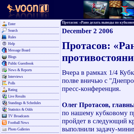
Протасов: «Рано делать выводы по кубковом
Enter
December 2 2006
Search
Rules
Протасов: «Ра
Help
Message Board
противостоян
Blogs
Public Guestbook
News & Reports
Вчера в рамках 1/4 Куб
Interviews
полве вничью с "Днепро
Polls
пресс-конференция.
Rating
Live Results
Standings & Schedules
Олег Протасов, главн
Statistics & Odds
по нашему кубковому пр
TV Broadcasts
пройдет в следующий кр
Football News
выполнили задачу-мини
Photo Galleries