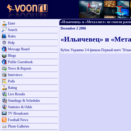
«Ильичевец» и «Металлист» не смогли распеч
Enter
December 2 2006
Search
Rules
«Ильичевец» и «Метал
Help
Message Board
Кубок Украины 1/4 финала Первый матч "Ильиче
Blogs
Public Guestbook
News & Reports
Interviews
Polls
Rating
Live Results
Standings & Schedules
Statistics & Odds
TV Broadcasts
Football News
Photo Galleries