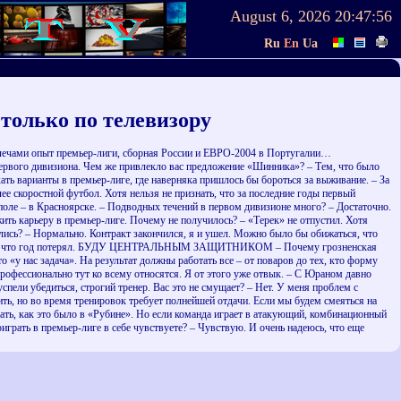
August 6, 2026
20:47:56
Ru
En
Ua
олько по телевизору
лечами опыт премьер-лиги, сборная России и ЕВРО-2004 в Португалии…
ервого дивизиона. Чем же привлекло вас предложение «Шинника»? – Тем, что было
ать варианты в премьер-лиге, где наверняка пришлось бы бороться за выживание. – За
ее скоростной футбол. Хотя нельзя не признать, что за последние годы первый
поле – в Красноярске. – Подводных течений в первом дивизионе много? – Достаточно.
жить карьеру в премьер-лиге. Почему не получилось? – «Терек» не отпустил. Хотя
лись? – Нормально. Контракт закончился, я и ушел. Можно было бы обижаться, что
сожаление, что год потерял. БУДУ ЦЕНТРАЛЬНЫМ ЗАЩИТНИКОМ – Почему грозненская
о «у нас задача». На результат должны работать все – от поваров до тех, кто форму
 профессионально тут ко всему относятся. Я от этого уже отвык. – С Юраном давно
спели убедиться, строгий тренер. Вас это не смущает? – Нет. У меня проблем с
тить, но во время тренировок требует полнейшей отдачи. Если мы будем смеяться на
рать, как это было в «Рубине». Но если команда играет в атакующий, комбинационный
играть в премьер-лиге в себе чувствуете? – Чувствую. И очень надеюсь, что еще