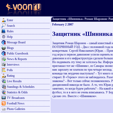
Защитник «Шинника» Роман Шаронов: Раньше
Enter
February 2 2007
Search
Rules
Защитник «Шинника» 
Help
Message Board
Защитник Роман Шаронов – самый известный н
ПОТЕРЯННЫЙ ГОД – Два с половиной года назад
Blogs
конкретным. Сергей Николаевич (Юран. – Прим. 
Public Guestbook
год игры в первом дивизионе успели оценить вс
дивизион и его инфраструктура сделали большо
News & Reports
Но поднимать эту тему не хотелось бы. Информа
Interviews
приглашал тот же «Шинник», из Самары звонили
нам зарплату не платили по три-четыре меся
Polls
команда так неудачно выступала? – Тут много п
Rating
стирает. В «Тереке» этого не наблюдалось. Раз
знакомы? – Вот только сейчас познакомились. Р
Live Results
дисциплиной никогда не было. А то, что Юран р
Standings & Schedules
занятиях, то когда будем работать? – На како
Statistics & Odds
футбол, то я в него не очень вписываюсь. У Бе
сделаю это. Вместе с «Шинником».
TV Broadcasts
Football News
Photo Galleries