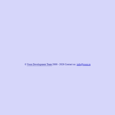
©
Voon Development Team
2000 - 2026 Contact us:
info@voon.ru