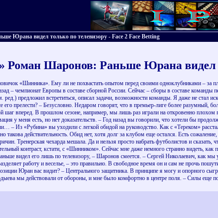
 Юрана видел только по телевизору - Face 2 Face Betting
Роман Шаронов: Раньше Юрана видел т
овичок «Шинника». Ему ли не похвастать опытом перед своими одноклубниками – за п
 – чемпионат Европы в составе сборной России. Сейчас – сборы в составе команды п
ред.) предложил встретиться, описал задачи, возможности команды. Я даже не стал иск
е его прелести? – Безусловно. Недаром говорят, что в премьер-лиге более разумный, бол
й шаг вперед. В прошлом сезоне, например, мы лишь раз играли на откровенно плохом 
ция у меня есть, но нет доказательств. – Год назад вы говорили, что хотели бы продол
… – Из «Рубина» вы уходили с легкой обидой на руководство. Как с «Тереком» расста
ца, но такова действительность. Обид нет, хотя долг за клубом еще остался. Есть 
ричин. Тренерская чехарда мешала. Да и нельзя просто набрать футболистов и сказать, чт
ительный контраcт, кстати, с «Шинником». Сейчас мне даже немного странно видеть, как
аньше видел его лишь по телевизору, – Шаронов смеется. – Сергей Николаевич, как мы у
азделяет работу и веселье, – это правильно. В свободное время он и сам не прочь пошу
й позиции Юран вас видит? – Центрального защитника. В принципе я могу и опорного сыг
рдыева мы действовали от обороны, и мне было комфортно в центре поля. – Силы еще по