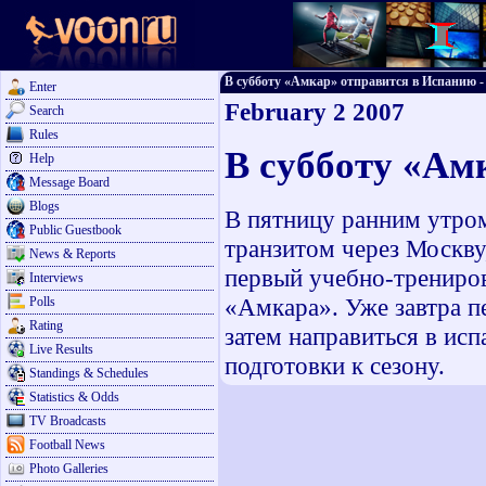
В субботу «Амкар» отправится в Испанию - F
Enter
February 2 2007
Search
Rules
В субботу «Ам
Help
Message Board
Blogs
В пятницу ранним утро
Public Guestbook
транзитом через Москву,
News & Reports
первый учебно-трениро
Interviews
«Амкара». Уже завтра п
Polls
Rating
затем направиться в исп
Live Results
подготовки к сезону.
Standings & Schedules
Statistics & Odds
TV Broadcasts
Football News
Photo Galleries