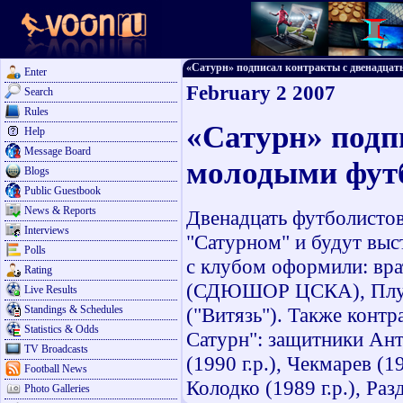
«Сатурн» подписал контракты с двенадцать
Enter
February 2 2007
Search
Rules
«Сатурн» подп
Help
Message Board
молодыми фут
Blogs
Public Guestbook
News & Reports
Двенадцать футболисто
Interviews
"Сатурном" и будут выс
Polls
с клубом оформили: вра
Rating
(СДЮШОР ЦСКА), Плуг
Live Results
Standings & Schedules
("Витязь"). Также конт
Statistics & Odds
Сатурн": защитники Анто
TV Broadcasts
(1990 г.р.), Чекмарев (1
Football News
Колодко (1989 г.р.), Разд
Photo Galleries