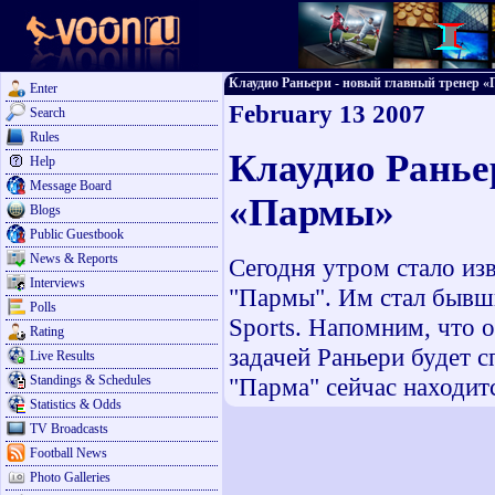
Клаудио Раньери - новый главный тренер «Па
Enter
February 13 2007
Search
Rules
Клаудио Ранье
Help
Message Board
«Пармы»
Blogs
Public Guestbook
News & Reports
Сегодня утром стало из
Interviews
"Пармы". Им стал бывши
Polls
Sports. Напомним, что 
Rating
задачей Раньери будет с
Live Results
Standings & Schedules
"Парма" сейчас находитс
Statistics & Odds
TV Broadcasts
Football News
Photo Galleries