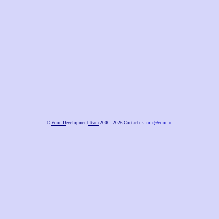
©
Voon Development Team
2000 - 2026 Contact us:
info@voon.ru