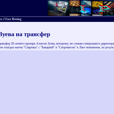
 2 Face Betting
Зуева на трансфер
ансфер 26-летнего вратаря Алексея Зуева, которому, по словам генерального директора 
ев отыграл матчи "Спартака" с "Баварией" и "Спортингом" в Лиге чемпионов, по резул