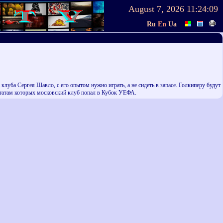
August 7, 2026
11:24:09
Ru
En
Ua
клуба Сергея Шавло, с его опытом нужно играть, а не сидеть в запасе. Голкиперу будут
ьтатам которых московский клуб попал в Кубок УЕФА.