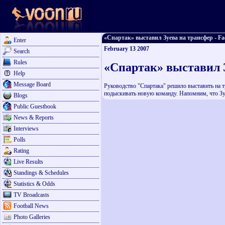
«Спартак» выставил Зуева на трансфер - Face
Enter
February 13 2007
Search
Rules
«Спартак» выставил 
Help
Message Board
Руководство "Спартака" решило выставить на тр
подыскивать новую команду. Напомним, что Зу
Blogs
Public Guestbook
News & Reports
Interviews
Polls
Rating
Live Results
Standings & Schedules
Statistics & Odds
TV Broadcasts
Football News
Photo Galleries