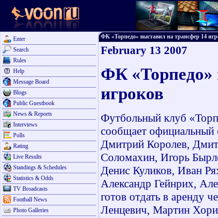
ФК «Торпедо» выставил на трансфер 14 игрок
Enter
February 13 2007
Search
Rules
ФК «Торпедо» 
Help
Message Board
игроков
Blogs
Public Guestbook
News & Reports
Футбольный клуб «Торпе
Interviews
сообщает официальный с
Polls
Дмитрий Королев, Дмит
Rating
Соломахин, Игорь Бырло
Live Results
Standings & Schedules
Денис Куликов, Иван Ря
Statistics & Odds
Александр Гейнрих, Але
TV Broadcasts
готов отдать в аренду 
Football News
Ленцевич, Мартин Хори
Photo Galleries