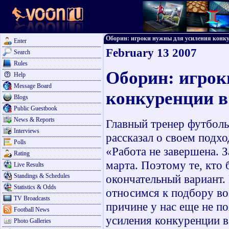
Оборин: игроки нужны для усиления конкуре
Enter
February 13 2007
Search
Rules
Оборин: игрок
Help
Message Board
конкуренции в
Blogs
Public Guestbook
News & Reports
Главный тренер футбол
Interviews
рассказал о своем подх
Polls
«Работа не завершена. 
Rating
марта. Поэтому те, кто 
Live Results
Standings & Schedules
окончательный вариант.
Statistics & Odds
относимся к подбору во
TV Broadcasts
причине у нас еще не п
Football News
усиления конкуренции в
Photo Galleries