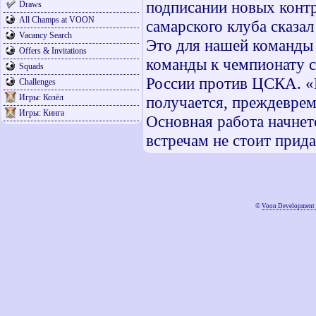
подписании новых конт
Draws
All Champs at VOON
самарского клуба сказа
Vacancy Search
Это для нашей команды 
Offers & Invitations
команды к чемпионату с
Squads
России против ЦСКА. «П
Challenges
Игры: Козёл
получается, преждевре
Игры: Кинга
Основная работа начне
встречам не стоит прида
©
Voon Development