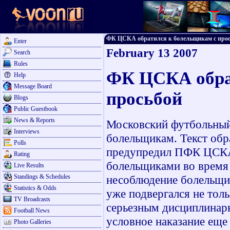
ФК ЦСКА обратился к болельщикам с просьбо
Enter
February 13 2007
Search
Rules
ФК ЦСКА обра
Help
Message Board
просьбой
Blogs
Public Guestbook
News & Reports
Московский футбольный
Interviews
болельщикам. Текст об
Polls
предупредил ПФК ЦСКА
Rating
болельщиками во время 
Live Results
Standings & Schedules
несоблюдение болельщи
Statistics & Odds
уже подвергался не тол
TV Broadcasts
серьезным дисциплинарн
Football News
условное наказание еще
Photo Galleries