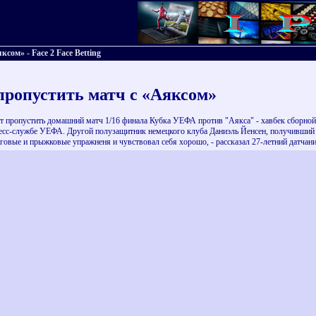
ом» - Face 2 Face Betting
пропустить матч с «Аяксом»
 пропустить домашний матч 1/16 финала Кубка УЕФА против "Аякса" - хавбек сборной Г
 пресс-службе УЕФА. Другой полузащитник немецкого клуба Даниэль Йенсен, получивши
говые и прыжковые упражненя и чувствовал себя хорошо, - рассказал 27-летний датчанин