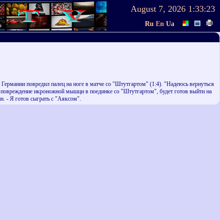
August 7, 2026
1:33:23
Ru
En
Ua
ермании повредил палец на ноге в матче со "Штутгартом" (1:4). "Надеюсь вернуться
й повреждение икроножной мышци в поединке со "Штутгартом", будет готов выйти на
. - Я готов сыграть с "Аяксом".