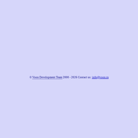
©
Voon Development Team
2000 - 2026 Contact us:
info@voon.ru