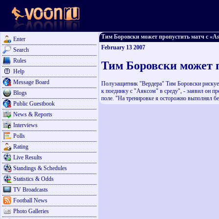
Тим Боровски может пропустить матч с «Аякс
Enter
February 13 2007
Search
Rules
Тим Боровски может 
Help
Message Board
Полузащитник "Вердера" Тим Боровски рискует
к поединку с "Аяксом" в среду", - заявил он
Blogs
поле. "На тренировке я осторожно выполнял бе
Public Guestbook
News & Reports
Interviews
Polls
Rating
Live Results
Standings & Schedules
Statistics & Odds
TV Broadcasts
Football News
Photo Galleries