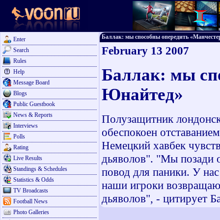
Баллак: мы способны опередить «Манчестер 
Enter
February 13 2007
Search
Rules
Баллак: мы сп
Help
Message Board
Юнайтед»
Blogs
Public Guestbook
News & Reports
Полузащитник лондонско
Interviews
обеспокоен отставанием
Polls
Немецкий хавбек чувств
Rating
дьяволов". "Мы позади 
Live Results
Standings & Schedules
повод для паники. У нас
Statistics & Odds
наши игроки возвращают
TV Broadcasts
дьяволов", - цитирует Б
Football News
Photo Galleries