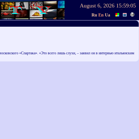
August 6, 2026
15:59:05
Ru
En
Ua
сковского «Спартака». «Это всего лишь слухи, – заявил он в интервью итальянским