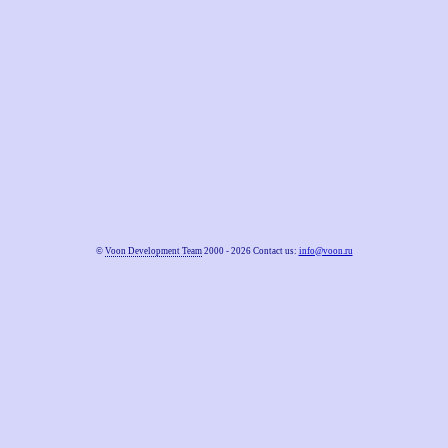
©
Voon Development Team
2000 - 2026 Contact us:
info@voon.ru