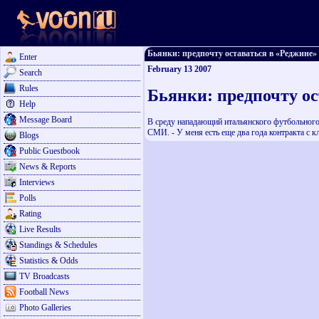
Бьянки: предпочту оставаться в «Реджине» - 
Enter
February 13 2007
Search
Rules
Бьянки: предпочту ос
Help
Message Board
В среду нападающий итальянского футбольного
СМИ. - У меня есть еще два года контракта с 
Blogs
Public Guestbook
News & Reports
Interviews
Polls
Rating
Live Results
Standings & Schedules
Statistics & Odds
TV Broadcasts
Football News
Photo Galleries