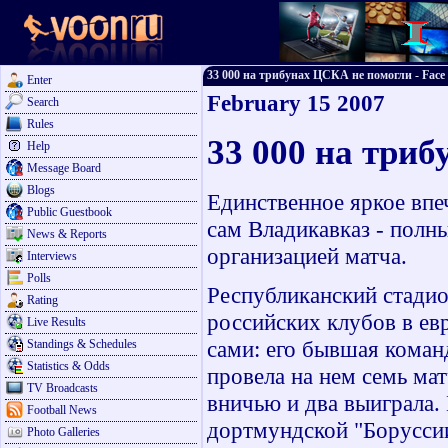
33 000 на трибунах ЦСКА не помогли - Face 2
Enter
February 15 2007
Search
Rules
33 000 на три
Help
Message Board
Blogs
Единственное яркое впе
Public Guestbook
сам Владикавказ - полн
News & Reports
организацией матча.
Interviews
Polls
Республиканский стадио
Rating
российских клубов в евр
Live Results
сами: его бывшая коман
Standings & Schedules
Statistics & Odds
провела на нем семь мат
TV Broadcasts
вничью и два выиграла.
Football News
дортмундской "Боруссии"
Photo Galleries