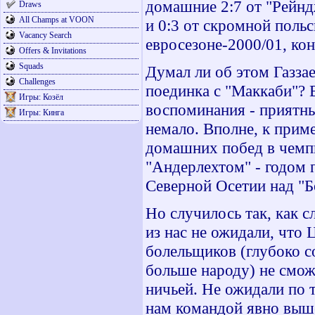
домашние 2:7 от "Рейн
Draws
All Champs at VOON
и 0:3 от скромной поль
Vacancy Search
евросезоне-2000/01, коне
Offers & Invitations
Squads
Думал ли об этом Газза
Challenges
поединка с "Маккаби"? 
Игры: Козёл
воспоминания - приятны
Игры: Кинга
немало. Вполне, к приме
домашних побед в чемпи
"Андерлехтом" - годом 
Северной Осетии над "
Но случилось так, как с
из нас не ожидали, что
болельщиков (глубоко с
больше народу) не смож
ничьей. Не ожидали по 
нам командой явно выше