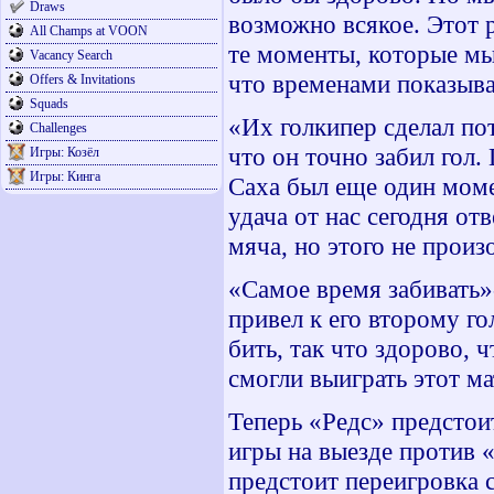
Draws
возможно всякое. Этот 
All Champs at VOON
те моменты, которые мы
Vacancy Search
что временами показыв
Offers & Invitations
Squads
«Их голкипер сделал по
Challenges
что он точно забил гол.
Игры: Козёл
Игры: Кинга
Саха был еще один моме
удача от нас сегодня от
мяча, но этого не прои
«Самое время забивать»-
привел к его второму г
бить, так что здорово, 
смогли выиграть этот м
Теперь «Редс» предстоит
игры на выезде против
предстоит переигровка 