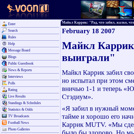
Майкл Каррик: "Рад, что забил, жалко, что 
Enter
February 18 2007
Search
Rules
Майкл Каррик: 
Help
Message Board
выиграли"
Blogs
Public Guestbook
News & Reports
Майкл Каррик забил свой
Interviews
но испытал при этом см
Polls
вничью 1-1 и теперь «Ю
Rating
Стэдиум».
Live Results
Standings & Schedules
«Я забил в нужный моме
Statistics & Odds
тайме и хорошо его нач
TV Broadcasts
Football News
Каррик MUTV. «Мы сдела
Photo Galleries
было бы здорово. Но мы 