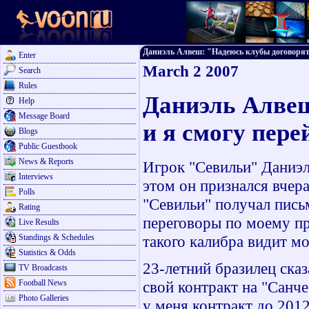
Даниэль Алвеш: "Надеюсь клубы договорятся,
Enter
March 2 2007
Search
Rules
Даниэль Алвеш
Help
Message Board
и я смогу пере
Blogs
Public Guestbook
News & Reports
Игрок "Севильи" Даниэл
Interviews
этом он признался вчера
Polls
"Севильи" получал пись
Rating
переговоры по моему пр
Live Results
Standings & Schedules
такого калибра видит мо
Statistics & Odds
23-летний бразилец ска
TV Broadcasts
Football News
свой контракт на "Санче
Photo Galleries
у меня контракт до 2012