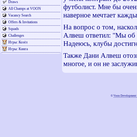
Draws
футболист. Мне бы очень
All Champs at VOON
наверное мечтает кажды
Vacancy Search
Offers & Invitations
На вопрос о том, наскол
Squads
Алвеш ответил: "Мы об 
Challenges
Надеюсь, клубы достигну
Игры: Козёл
Игры: Кинга
Также Дани Алвеш отозв
многое, и он не заслужи
©
Voon Development